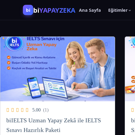
bi
YAPAYZEKA
bi
Ana Sayfa
Eğitimler
Yapay Zekâ ile Sınav Hazırlık Eğitimleri
5.00
(1)
biIELTS Uzman Yapay Zekâ ile IELTS
b
Sınavı Hazırlık Paketi
S