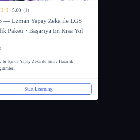
5.00
(1)
S — Uzman Yapay Zeka ile LGS
lık Paketi · Başarıya En Kısa Yol
h
y
bi
İçinde
Yapay Zekâ ile Sınav Hazırlık
ğitimleri
Start Learning