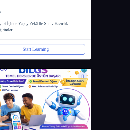
h
y
bi
İçinde
Yapay Zekâ ile Sınav Hazırlık
ğitimleri
Start Learning