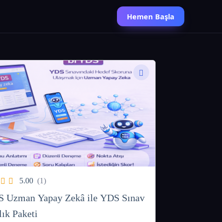
Hemen Başla
5.00
(1)
 Uzman Yapay Zekâ ile YDS Sınav
lık Paketi