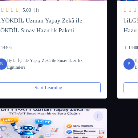
5.00
(1)
iYÖKDİL Uzman Yapay Zekâ ile
biLG
ÖKDİL Sınav Hazırlık Paketi
Hazır
1440h
1440
By
bi
İçinde
Yapay Zekâ ile Sınav Hazırlık
B
B
B
Eğitimleri
E
Start Learning