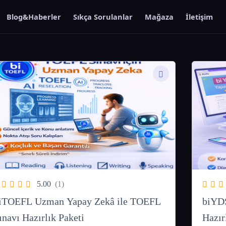
Blog&Haberler
Sıkça Sorulanlar
Mağaza
İletişim
5.00
(1)
iTOEFL Uzman Yapay Zekâ ile TOEFL
biYDS
ınavı Hazırlık Paketi
Hazır