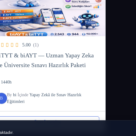
5.00
(1)
iTYT & biAYT — Uzman Yapay Zeka
le Üniversite Sınavı Hazırlık Paketi
1440h
By
bi
İçinde
Yapay Zekâ ile Sınav Hazırlık
B
Eğitimleri
Start Learning
aktadır.