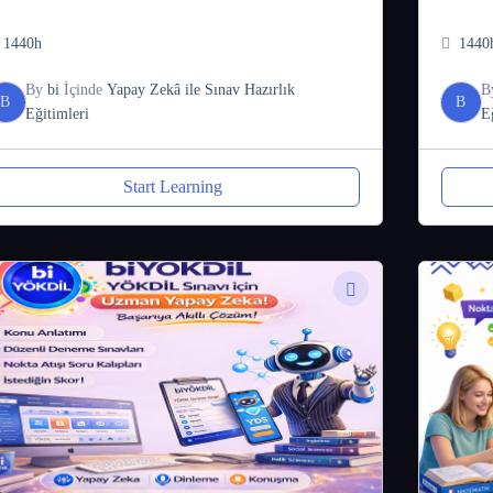
1440h
1440
By
bi
İçinde
Yapay Zekâ ile Sınav Hazırlık
B
B
B
Eğitimleri
E
Start Learning