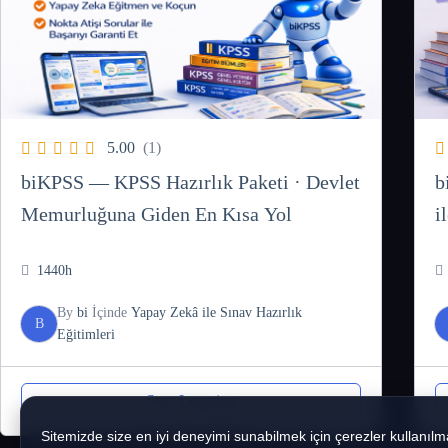
5.00
(1)
biKPSS — KPSS Hazırlık Paketi · Devlet
b
Memurluğuna Giden En Kısa Yol
i
1440h
By
bi
İçinde
Yapay Zekâ ile Sınav Hazırlık
B
Eğitimleri
Start Learning
Sitemizde size en iyi deneyimi sunabilmek için çerezler kullanılm