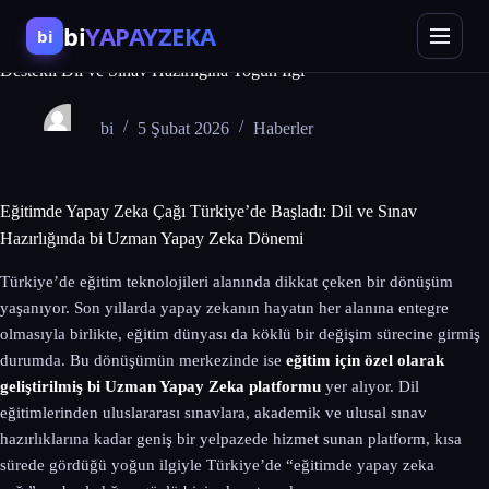
bi
YAPAYZEKA
bi
Türkiye’de Eğitim Alışkanlıkları Değişiyor: Yapay Zeka
Destekli Dil ve Sınav Hazırlığına Yoğun İlgi
bi
5 Şubat 2026
Haberler
Eğitimde Yapay Zeka Çağı Türkiye’de Başladı: Dil ve Sınav
Hazırlığında bi Uzman Yapay Zeka Dönemi
Türkiye’de eğitim teknolojileri alanında dikkat çeken bir dönüşüm
yaşanıyor. Son yıllarda yapay zekanın hayatın her alanına entegre
olmasıyla birlikte, eğitim dünyası da köklü bir değişim sürecine girmiş
durumda. Bu dönüşümün merkezinde ise
eğitim için özel olarak
geliştirilmiş bi Uzman Yapay Zeka platformu
yer alıyor. Dil
eğitimlerinden uluslararası sınavlara, akademik ve ulusal sınav
hazırlıklarına kadar geniş bir yelpazede hizmet sunan platform, kısa
sürede gördüğü yoğun ilgiyle Türkiye’de “eğitimde yapay zeka