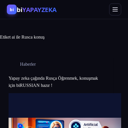
bi
YAPAYZEKA
bi
Etiket
ai ile Rusca konuş
Haberler
Yapay zeka çağında Rusça Öğrenmek, konuşmak
için biRUSSIAN hazır !