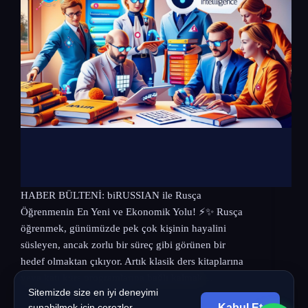
HABER BÜLTENİ: biRUSSIAN ile Rusça
Öğrenmenin En Yeni ve Ekonomik Yolu! ⚡️✨ Rusça
öğrenmek, günümüzde pek çok kişinin hayalini
süsleyen, ancak zorlu bir süreç gibi görünen bir
hedef olmaktan çıkıyor. Artık klasik ders kitaplarına
veya katı kurs programlarına bağlı kalmak…
Sitemizde size en iyi deneyimi
bi
7 Nisan 2025
Kabul Et
sunabilmek için çerezler