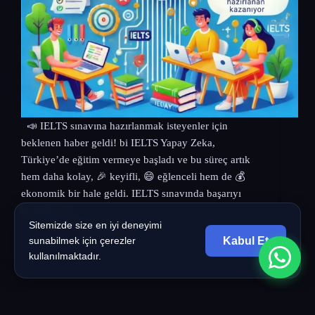
📣 IELTS sınavına hazırlanmak isteyenler için
beklenen haber geldi! bi IELTS Yapay Zeka,
Türkiye’de eğitim vermeye başladı ve bu süreç artık
hem daha kolay, 🎉 keyifli, 😄 eğlenceli hem de 💰
ekonomik bir hale geldi. IELTS sınavında başarıyı
hedefleyen…
Sitemizde size en iyi deneyimi
bi
10 Ocak 2025
Kabul Et
sunabilmek için çerezler
kullanılmaktadır.