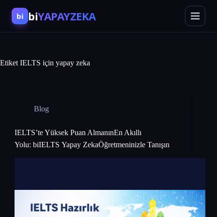
bi
YAPAYZEKA
bi
Etiket
IELTS için yapay zeka
Blog
IELTS’te Yüksek Puan AlmanınEn Akıllı
Yolu: biIELTS Yapay ZekaÖğretmeninizle Tanışın