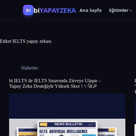
bi
YAPAYZEKA
bi
Ana Sayfa
Eğitimler
Etiket
IELTS yapay zekası
Haberler
bi IELTS ile IELTS Sınavında Zirveye Ulaşın –
Yapay Zeka Desteğiyle Yüksek Skor ! ✨🚀🎉